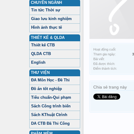
CHUYÊN NGÀNH
Tin tức Thời sự
Giao lưu kinh nghiệm
Hình ảnh thực tế
THIẾT KẾ & QLDA
Thiết kế CTB
Hoạt động cuối:
QLDA CTB
Tham gia ngày:
3
Bài viết:
English
Đã được thích:
Điểm thành tích:
THƯ VIỆN
ĐA Môn Học - Đề Thi
Chia sẻ trang này
Đồ án tốt nghiệp
Tiêu chuẩn-Qui phạm
Sách Công trình biển
Sách KThuật Ctrình
DA CTB Đã Thi Công
PHẦM MỀM