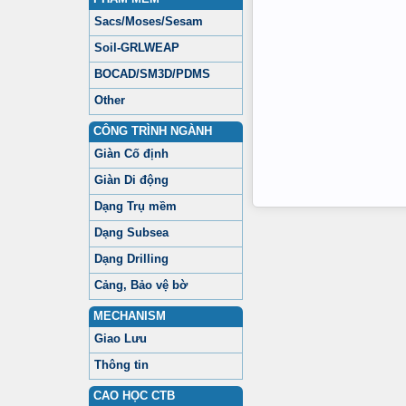
Sacs/Moses/Sesam
Soil-GRLWEAP
BOCAD/SM3D/PDMS
Other
CÔNG TRÌNH NGÀNH
Giàn Cố định
Giàn Di động
Dạng Trụ mềm
Dạng Subsea
Dạng Drilling
Cảng, Bảo vệ bờ
MECHANISM
Giao Lưu
Thông tin
CAO HỌC CTB