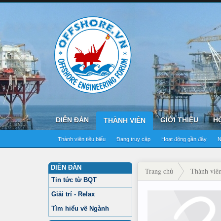
DIỄN ĐÀN
GIỚI THIỆU
H
THÀNH VIÊN
Thành viên tiêu biểu
Đang truy cập
Hoạt động gần đây
N
DIỄN ĐÀN
Trang chủ
Thành viê
Tin tức từ BQT
Giải trí - Relax
Tìm hiểu về Ngành