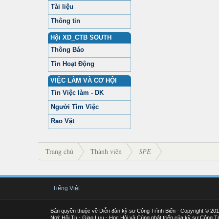
Tài liệu
Thông tin
Hội XD_CTB SOUTH
Thông Báo
Tin Hoạt Động
VIỆC LÀM VÀ CƠ HỘI
Tin Việc làm - DK
Người Tìm Việc
Rao Vặt
Trang chủ
Thành viên
SPE
Tiếng Việt
Bản quyền thuộc về Diễn đàn kỹ sư Công Trình Biển - Copyright © 20
Nơi: Hội Tụ - Giao Lưu - Học Hỏi và Cùng phát triển của kỹ sư Công Tr