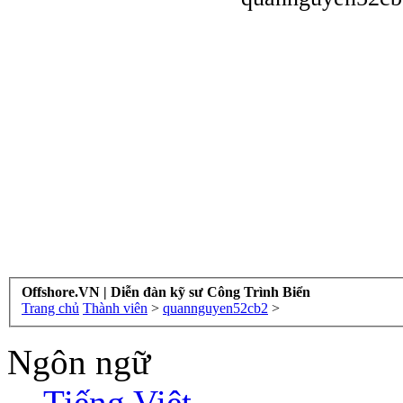
Offshore.VN | Diễn đàn kỹ sư Công Trình Biển
Trang chủ
Thành viên
>
quannguyen52cb2
>
Ngôn ngữ
Tiếng Việt