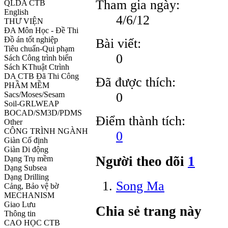
Tham gia ngày:
QLDA CTB
English
4/6/12
THƯ VIỆN
ĐA Môn Học - Đề Thi
Đồ án tốt nghiệp
Bài viết:
Tiêu chuẩn-Qui phạm
0
Sách Công trình biển
Sách KThuật Ctrình
DA CTB Đã Thi Công
Đã được thích:
PHẦM MỀM
0
Sacs/Moses/Sesam
Soil-GRLWEAP
BOCAD/SM3D/PDMS
Điểm thành tích:
Other
CÔNG TRÌNH NGÀNH
0
Giàn Cố định
Giàn Di động
Người theo dõi
1
Dạng Trụ mềm
Dạng Subsea
Dạng Drilling
Song Ma
Cảng, Bảo vệ bờ
MECHANISM
Giao Lưu
Chia sẻ trang này
Thông tin
CAO HỌC CTB