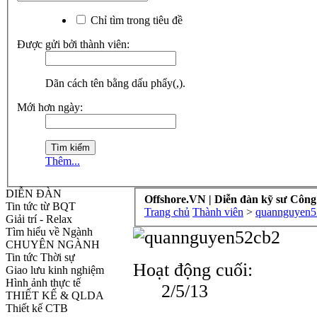
Chỉ tìm trong tiêu đề
Được gửi bởi thành viên:
Dãn cách tên bằng dấu phẩy(,).
Mới hơn ngày:
Thêm...
DIỄN ĐÀN
Offshore.VN | Diễn đàn kỹ sư Công
Tin tức từ BQT
Trang chủ
Thành viên
>
quannguyen5
Giải trí - Relax
Tìm hiểu về Ngành
CHUYÊN NGÀNH
Tin tức Thời sự
Hoạt động cuối:
Giao lưu kinh nghiệm
Hình ảnh thực tế
2/5/13
THIẾT KẾ & QLDA
Thiết kế CTB