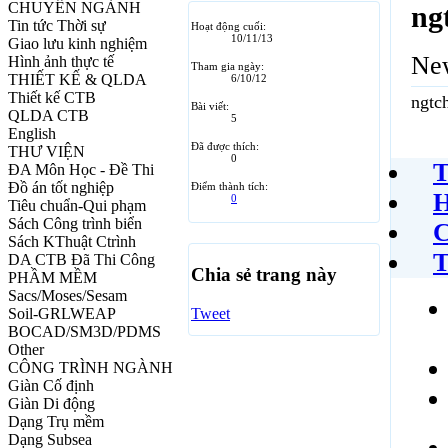
CHUYÊN NGÀNH
ng
Tin tức Thời sự
Hoạt động cuối:
10/11/13
Giao lưu kinh nghiệm
Ne
Hình ảnh thực tế
Tham gia ngày:
THIẾT KẾ & QLDA
6/10/12
Thiết kế CTB
ngtc
Bài viết:
QLDA CTB
5
English
Đã được thích:
THƯ VIỆN
0
T
ĐA Môn Học - Đề Thi
Đồ án tốt nghiệp
Điểm thành tích:
H
0
Tiêu chuẩn-Qui phạm
Sách Công trình biển
C
Sách KThuật Ctrình
T
DA CTB Đã Thi Công
Chia sẻ trang này
PHẦM MỀM
Sacs/Moses/Sesam
Soil-GRLWEAP
Tweet
BOCAD/SM3D/PDMS
Other
CÔNG TRÌNH NGÀNH
Giàn Cố định
Giàn Di động
Dạng Trụ mềm
Dạng Subsea