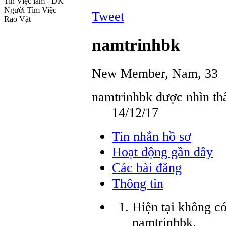
Tin Việc làm - DK
Người Tìm Việc
Tweet
Rao Vặt
namtrinhbk
New Member
, Nam, 33
namtrinhbk được nhìn thấ
14/12/17
Tin nhắn hồ sơ
Hoạt động gần đây
Các bài đăng
Thông tin
Hiện tại không có
namtrinhbk.