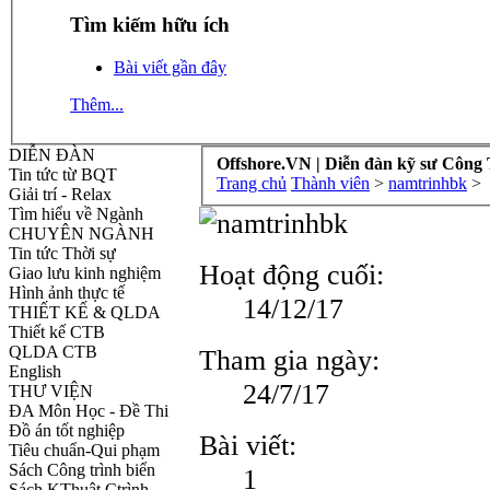
Tìm kiếm hữu ích
Bài viết gần đây
Thêm...
DIỄN ĐÀN
Offshore.VN | Diễn đàn kỹ sư Công 
Tin tức từ BQT
Trang chủ
Thành viên
>
namtrinhbk
>
Giải trí - Relax
Tìm hiểu về Ngành
CHUYÊN NGÀNH
Tin tức Thời sự
Hoạt động cuối:
Giao lưu kinh nghiệm
Hình ảnh thực tế
14/12/17
THIẾT KẾ & QLDA
Thiết kế CTB
QLDA CTB
Tham gia ngày:
English
24/7/17
THƯ VIỆN
ĐA Môn Học - Đề Thi
Đồ án tốt nghiệp
Bài viết:
Tiêu chuẩn-Qui phạm
Sách Công trình biển
1
Sách KThuật Ctrình