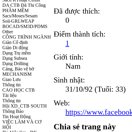
DA CTB Đã Thi Công
Đã được thích:
PHẦM MỀM
Sacs/Moses/Sesam
0
Soil-GRLWEAP
BOCAD/SM3D/PDMS
Other
Điểm thành tích:
CÔNG TRÌNH NGÀNH
1
Giàn Cố định
Giàn Di động
Dạng Trụ mềm
Giới tính:
Dạng Subsea
Dạng Drilling
Nam
Cảng, Bảo vệ bờ
MECHANISM
Sinh nhật:
Giao Lưu
Thông tin
31/10/92
(Tuổi: 33)
CAO HỌC CTB
Tài liệu
Thông tin
Web:
Hội XD_CTB SOUTH
https://www.facebo
Thông Báo
Tin Hoạt Động
VIỆC LÀM VÀ CƠ
Chia sẻ trang này
HỘI