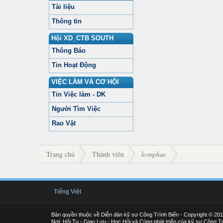
Tài liệu
Thông tin
Hội XD_CTB SOUTH
Thông Báo
Tin Hoạt Động
VIỆC LÀM VÀ CƠ HỘI
Tin Việc làm - DK
Người Tìm Việc
Rao Vặt
Trang chủ
Thành viên
hvmphue
Tiếng Việt
Bản quyền thuộc về Diễn đàn kỹ sư Công Trình Biển - Copyright © 20
Nơi: Hội Tụ - Giao Lưu - Học Hỏi và Cùng phát triển của kỹ sư Công Tr