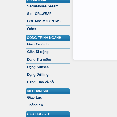
Sacs/Moses/Sesam
Soil-GRLWEAP
BOCAD/SM3D/PDMS
Other
CÔNG TRÌNH NGÀNH
Giàn Cố định
Giàn Di động
Dạng Trụ mềm
Dạng Subsea
Dạng Drilling
Cảng, Bảo vệ bờ
MECHANISM
Giao Lưu
Thông tin
CAO HỌC CTB