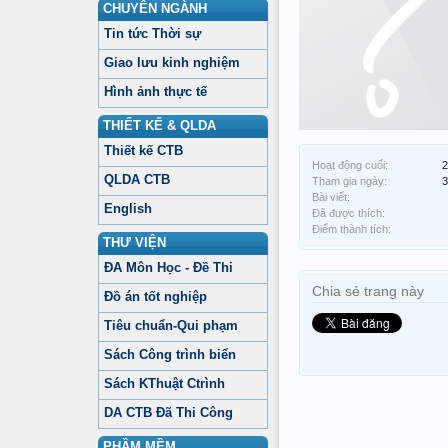
CHUYÊN NGÀNH
Tin tức Thời sự
Giao lưu kinh nghiệm
Hình ảnh thực tế
THIẾT KẾ & QLDA
Thiết kế CTB
Hoạt động cuối:
2
QLDA CTB
Tham gia ngày:
3
Bài viết:
English
Đã được thích:
Điểm thành tích:
THƯ VIỆN
ĐA Môn Học - Đề Thi
Chia sẻ trang này
Đồ án tốt nghiệp
Tiêu chuẩn-Qui phạm
Sách Công trình biển
Sách KThuật Ctrình
DA CTB Đã Thi Công
PHẦM MỀM