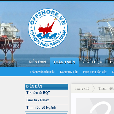
DIỄN ĐÀN
GIỚI THIỆU
H
THÀNH VIÊN
Thành viên tiêu biểu
Đang truy cập
Hoạt động gần đây
N
DIỄN ĐÀN
Trang chủ
Thành viê
Tin tức từ BQT
Giải trí - Relax
Tìm hiểu về Ngành