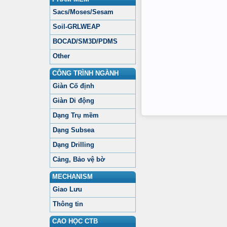
Sacs/Moses/Sesam
Soil-GRLWEAP
BOCAD/SM3D/PDMS
Other
CÔNG TRÌNH NGÀNH
Giàn Cố định
Giàn Di động
Dạng Trụ mềm
Dạng Subsea
Dạng Drilling
Cảng, Bảo vệ bờ
MECHANISM
Giao Lưu
Thông tin
CAO HỌC CTB