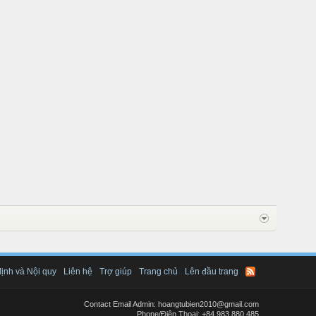
ịnh và Nội quy
Liên hệ
Trợ giúp
Trang chủ
Lên đầu trang
Contact Email Admin: hoangtubien2010@gmail.com
Phone/Điện Thoại: +84.983.880.485