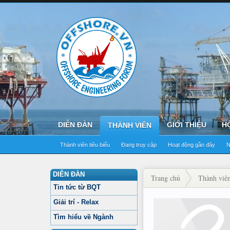
DIỄN ĐÀN
GIỚI THIỆU
H
THÀNH VIÊN
Thành viên tiêu biểu
Đang truy cập
Hoạt động gần đây
N
DIỄN ĐÀN
Trang chủ
Thành viê
Tin tức từ BQT
Giải trí - Relax
Tìm hiểu về Ngành