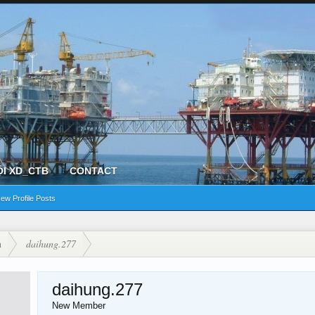
ỘI XD_CTB
CONTACT
ew Profile Posts
n
daihung.277
daihung.277
New Member