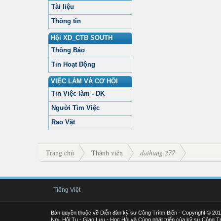
Tài liệu
Thông tin
Hội XD_CTB SOUTH
Thông Báo
Tin Hoạt Động
VIỆC LÀM VÀ CƠ HỘI
Tin Việc làm - DK
Người Tìm Việc
Rao Vặt
Trang chủ
Thành viên
daihung.277
Tiếng Việt
Bản quyền thuộc về Diễn đàn kỹ sư Công Trình Biển - Copyright © 20
Nơi: Hội Tụ - Giao Lưu - Học Hỏi và Cùng phát triển của kỹ sư Công Tr