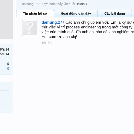
daihung.277 được nhìn thấy lần cuối:
19/9/14
Tin nhắn hồ sơ
Hoạt động gần đây
Các bài đăng
daihung.277
Các anh chị giúp em với. Em là kỹ sư
thử việc vị trí process engineering trong một công t
việc của mình quá. Có anh chị nào có kinh nghiệm hay
Em cảm ơn anh chị!
15/1/14
9/9/14
5/1/14
1
0
0