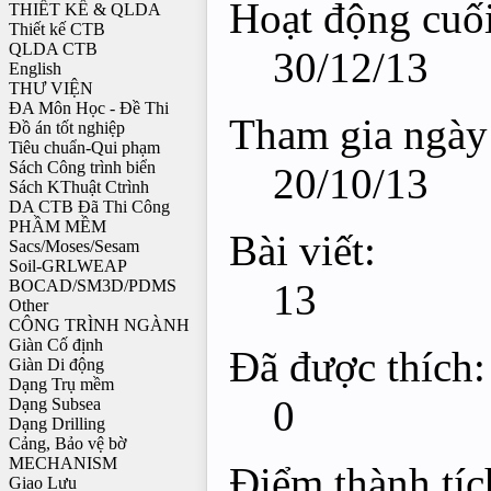
Hoạt động cuối
THIẾT KẾ & QLDA
Thiết kế CTB
QLDA CTB
30/12/13
English
THƯ VIỆN
ĐA Môn Học - Đề Thi
Tham gia ngày
Đồ án tốt nghiệp
Tiêu chuẩn-Qui phạm
Sách Công trình biển
20/10/13
Sách KThuật Ctrình
DA CTB Đã Thi Công
PHẦM MỀM
Bài viết:
Sacs/Moses/Sesam
Soil-GRLWEAP
13
BOCAD/SM3D/PDMS
Other
CÔNG TRÌNH NGÀNH
Giàn Cố định
Đã được thích:
Giàn Di động
Dạng Trụ mềm
0
Dạng Subsea
Dạng Drilling
Cảng, Bảo vệ bờ
MECHANISM
Điểm thành tíc
Giao Lưu