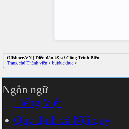
Offshore.VN | Diễn đàn kỹ sư Công Trình Biển
Trang chủ
Thành viên
>
buiduckhue
>
Ngôn ngữ
Tiếng Việt
Quy định và Nội quy