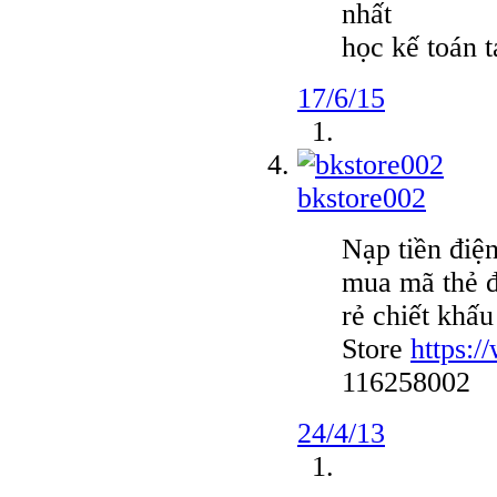
nhất
học kế toán t
17/6/15
bkstore002
Nạp tiền điện
mua mã thẻ đ
rẻ chiết khấ
Store
https:
116258002
24/4/13