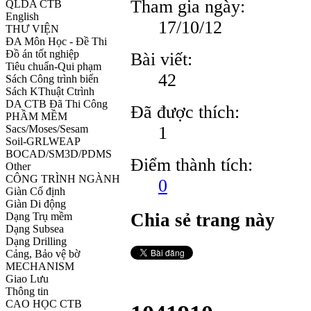
Tham gia ngày:
QLDA CTB
English
17/10/12
THƯ VIỆN
ĐA Môn Học - Đề Thi
Đồ án tốt nghiệp
Bài viết:
Tiêu chuẩn-Qui phạm
42
Sách Công trình biển
Sách KThuật Ctrình
DA CTB Đã Thi Công
Đã được thích:
PHẦM MỀM
1
Sacs/Moses/Sesam
Soil-GRLWEAP
BOCAD/SM3D/PDMS
Điểm thành tích:
Other
CÔNG TRÌNH NGÀNH
0
Giàn Cố định
Giàn Di động
Chia sẻ trang này
Dạng Trụ mềm
Dạng Subsea
Dạng Drilling
Cảng, Bảo vệ bờ
MECHANISM
Giao Lưu
Thông tin
CAO HỌC CTB