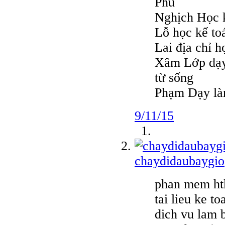
Phú
Nghịch Học k
Lỗ học kế toá
Lai địa chỉ h
Xâm Lớp dạy 
từ sống
Phạm Dạy làm
9/11/15
chaydidaubaygio
phan mem ht
tai lieu ke to
dich vu lam 