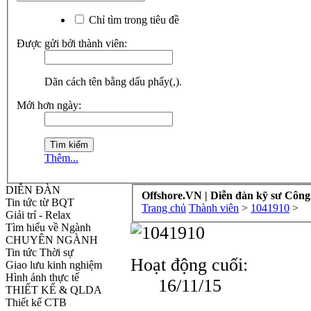
Chỉ tìm trong tiêu đề
Được gửi bởi thành viên:
Dãn cách tên bằng dấu phẩy(,).
Mới hơn ngày:
Thêm...
DIỄN ĐÀN
Offshore.VN | Diễn đàn kỹ sư Công
Tin tức từ BQT
Trang chủ
Thành viên
>
1041910
>
Giải trí - Relax
Tìm hiểu về Ngành
CHUYÊN NGÀNH
Tin tức Thời sự
Hoạt động cuối:
Giao lưu kinh nghiệm
Hình ảnh thực tế
16/11/15
THIẾT KẾ & QLDA
Thiết kế CTB