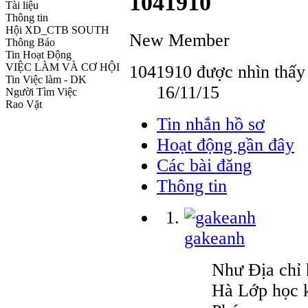
1041910
Tài liệu
Thông tin
Hội XD_CTB SOUTH
New Member
Thông Báo
Tin Hoạt Động
VIỆC LÀM VÀ CƠ HỘI
1041910 được nhìn thấy 
Tin Việc làm - DK
16/11/15
Người Tìm Việc
Rao Vặt
Tin nhắn hồ sơ
Hoạt động gần đây
Các bài đăng
Thông tin
gakeanh
Như Địa chỉ 
Hà Lớp học k