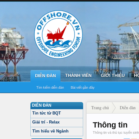
THÀNH VIÊN
GIỚI THIỆU
H
DIỄN ĐÀN
Tìm kiếm diễn đàn
Bài viết gần đây
DIỄN ĐÀN
Trang chủ
Diễn đàn
Tin tức từ BQT
Giải trí - Relax
Thông tin
Tìm hiểu về Ngành
Thông tin và thủ tục tuyển si