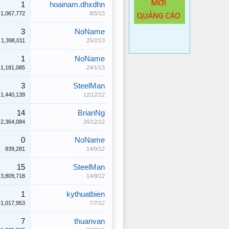
1
hoainam.dhxdhn
1,067,772
8/5/13
3
NoName
1,398,011
25/2/13
1
NoName
1,181,085
24/1/13
3
SteelMan
1,440,139
12/12/12
14
BrianNg
2,364,084
26/12/12
0
NoName
839,281
14/9/12
15
SteelMan
3,809,718
14/9/12
1
kythuatbien
1,017,953
7/7/12
7
thuanvan