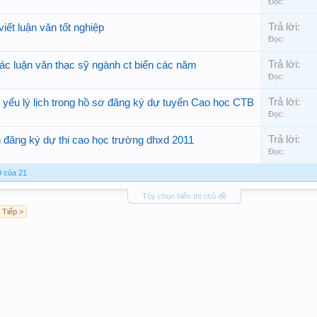
Đọc:
Trả lời:
ết luận văn tốt nghiệp
Đọc:
Trả lời:
c luận văn thạc sỹ ngành ct biển các năm
Đọc:
Trả lời:
yếu lý lịch trong hồ sơ đăng ký dự tuyển Cao học CTB
Đọc:
Trả lời:
 đăng ký dự thi cao học trường dhxd 2011
Đọc:
0 của 21
Tùy chọn hiển thị chủ đề
Tiếp >