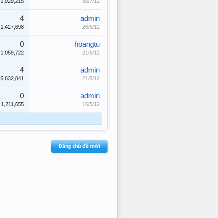
1,929,215
30/7/12
4
admin
1,427,698
26/5/12
0
hoangtu
1,059,722
21/5/12
4
admin
5,832,841
21/5/12
0
admin
1,211,655
16/5/12
Đăng chủ đề mới