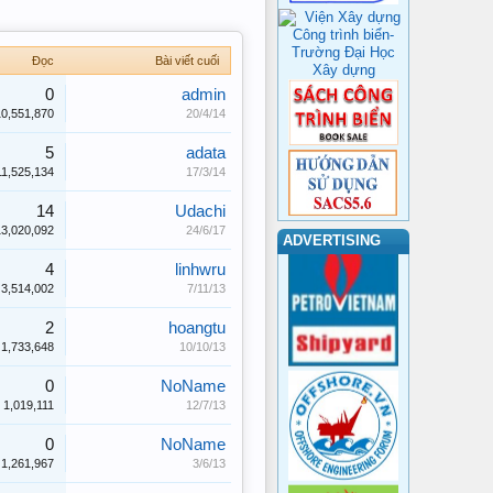
Đọc
Bài viết cuối
0
admin
10,551,870
20/4/14
5
adata
11,525,134
17/3/14
14
Udachi
13,020,092
24/6/17
ADVERTISING
4
linhwru
3,514,002
7/11/13
2
hoangtu
1,733,648
10/10/13
0
NoName
1,019,111
12/7/13
0
NoName
1,261,967
3/6/13