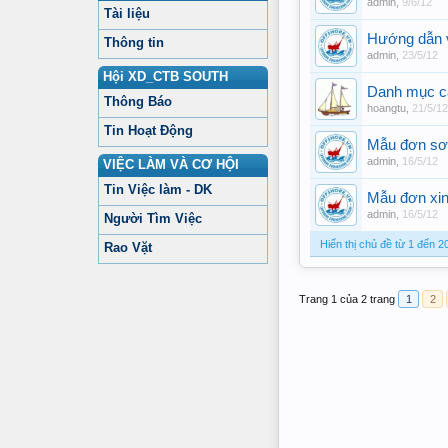
admin
,
9/6/12
Tài liệu
Hướng dẫn vi
Thông tin
admin
,
23/5/12
Hội XD_CTB SOUTH
Danh mục cá
Thông Báo
hoangtu
,
21/5/12
Tin Hoạt Động
Mẫu đơn sơ 
admin
,
16/5/12
VIỆC LÀM VÀ CƠ HỘI
Tin Việc làm - DK
Mẫu đơn xin
admin
,
16/5/12
Người Tìm Việc
Hiển thị chủ đề từ 1 đến 2
Rao Vặt
Trang 1 của 2 trang
1
2