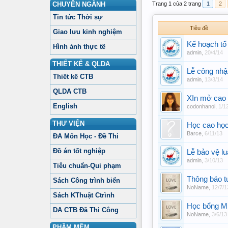
CHUYÊN NGÀNH
Trang 1 của 2 trang
1
2
Tin tức Thời sự
Tiêu đề
Giao lưu kinh nghiệm
Kế hoạch tổ
Hình ảnh thực tế
admin
,
20/4/14
THIẾT KẾ & QLDA
Lễ công nhậ
Thiết kế CTB
admin
,
13/3/14
QLDA CTB
XIn mở cao 
English
codonhanoi
,
1/1
THƯ VIỆN
Học cao học
Barce
,
6/11/13
ĐA Môn Học - Đề Thi
Đồ án tốt nghiệp
Lễ bảo vệ l
admin
,
3/10/13
Tiêu chuẩn-Qui phạm
Thông báo t
Sách Công trình biển
NoName
,
12/7/1
Sách KThuật Ctrình
Học bổng MB
DA CTB Đã Thi Công
NoName
,
3/6/13
PHẦM MỀM