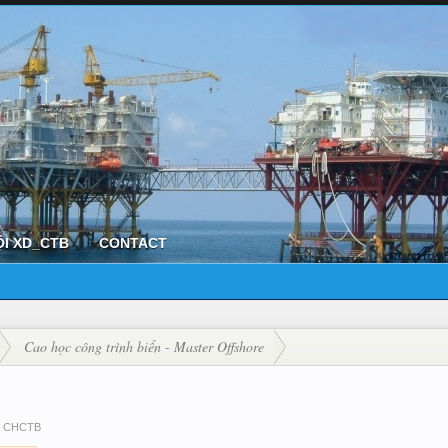
ỘI XD_CTB
CONTACT
Cao học công trình biển - Master Offshore
nh CHCTB