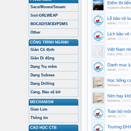
Điểm thi ti
Sacs/Moses/Sesam
hoainam.dhxdhn
Soil-GRLWEAP
Lễ bảo vệ l
admin
,
28/1/13
BOCAD/SM3D/PDMS
Other
Lịch bảo vệ
admin
,
20/1/13
CÔNG TRÌNH NGÀNH
Việt Nam nhi
Giàn Cố định
Fake_PhD
,
25/1
Giàn Di động
Danh mục lu
Dạng Trụ mềm
admin
,
25/9/12
Dạng Subsea
Học bổng ca
Dạng Drilling
NoName
,
14/9/1
Cảng, Bảo vệ bờ
Nên hay khô
NoName
,
15/8/1
MECHANISM
Giao Lưu
Toàn bộ mô
admin
,
5/7/12
Thông tin
Trường ĐHX
CAO HỌC CTB