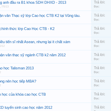
Trả lời:
ếng anh đầu ra B1 khoa SDH DHXD - 2013
,
7/5/13
Đọc:
Trả lời:
uận văn Thạc sỹ lớp Cao học CTB K2 tại Vũng tàu.
Đọc:
Trả lời:
 chính thức lớp Cao Học CTB - K2
Đọc:
Trả lời:
ều tiến sĩ nhất Asean, nhưng lại ít chất xám
0/12
Đọc:
Trả lời:
ận văn thạc sỹ ngành CTB k2 năm 2012
Đọc:
Trả lời:
o học Talisman 2013
2
Đọc:
Trả lời:
ng nên học tiếp MBA?
2
Đọc:
Trả lời:
n học của khóa cao học CTB
Đọc:
Trả lời:
D tuyển sinh cao học năm 2012