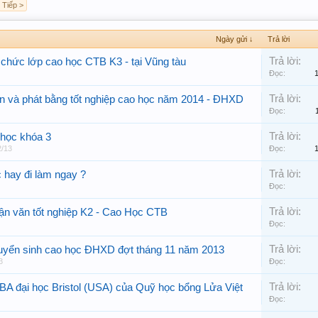
Tiếp >
Ngày gửi ↓
Trả lời
Trả lời:
 chức lớp cao học CTB K3 - tại Vũng tàu
Đọc:
Trả lời:
n và phát bằng tốt nghiệp cao học năm 2014 - ĐHXD
Đọc:
Trả lời:
học khóa 3
2/13
Đọc:
Trả lời:
 hay đi làm ngay ?
Đọc:
Trả lời:
uận văn tốt nghiệp K2 - Cao Học CTB
Đọc:
Trả lời:
uyển sinh cao học ĐHXD đợt tháng 11 năm 2013
3
Đọc:
Trả lời:
A đại học Bristol (USA) của Quỹ học bổng Lửa Việt
Đọc: