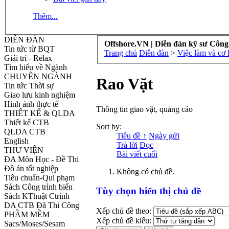
Thêm...
DIỄN ĐÀN
Offshore.VN | Diễn đàn kỹ sư Công
Tin tức từ BQT
Trang chủ
Diễn đàn
>
Việc làm và cơ 
Giải trí - Relax
Tìm hiểu về Ngành
CHUYÊN NGÀNH
Rao Vặt
Tin tức Thời sự
Giao lưu kinh nghiệm
Hình ảnh thực tế
Thông tin giao vặt, quảng cáo
THIẾT KẾ & QLDA
Thiết kế CTB
Sort by:
QLDA CTB
Tiêu đề ↑
Ngày gửi
English
Trả lời
Đọc
THƯ VIỆN
Bài viết cuối
ĐA Môn Học - Đề Thi
Đồ án tốt nghiệp
Không có chủ đề.
Tiêu chuẩn-Qui phạm
Sách Công trình biển
Tùy chọn hiển thị chủ đề
Sách KThuật Ctrình
DA CTB Đã Thi Công
Xếp chủ đề theo:
PHẦM MỀM
Xếp chủ đề kiểu:
Sacs/Moses/Sesam