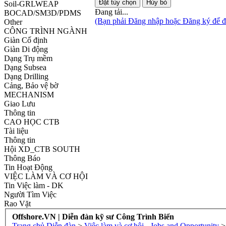
Soil-GRLWEAP
Đang tải...
BOCAD/SM3D/PDMS
(Bạn phải Đăng nhập hoặc Đăng ký để đă
Other
CÔNG TRÌNH NGÀNH
Giàn Cố định
Giàn Di động
Dạng Trụ mềm
Dạng Subsea
Dạng Drilling
Cảng, Bảo vệ bờ
MECHANISM
Giao Lưu
Thông tin
CAO HỌC CTB
Tài liệu
Thông tin
Hội XD_CTB SOUTH
Thông Báo
Tin Hoạt Động
VIỆC LÀM VÀ CƠ HỘI
Tin Việc làm - DK
Người Tìm Việc
Rao Vặt
Offshore.VN | Diễn đàn kỹ sư Công Trình Biển
Trang chủ
Diễn đàn
>
Việc làm và cơ hội - Jobs and Opportunity
>