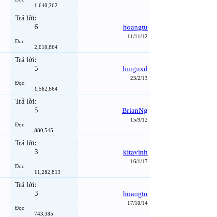
1,640,262
Trả lời:
6
hoangtu
11/11/12
Đọc:
2,010,864
Trả lời:
5
luuguxd
23/2/13
Đọc:
1,562,664
Trả lời:
5
BrianNg
15/9/12
Đọc:
880,545
Trả lời:
3
kitavinh
16/1/17
Đọc:
11,282,813
Trả lời:
3
hoangtu
17/10/14
Đọc:
743,385