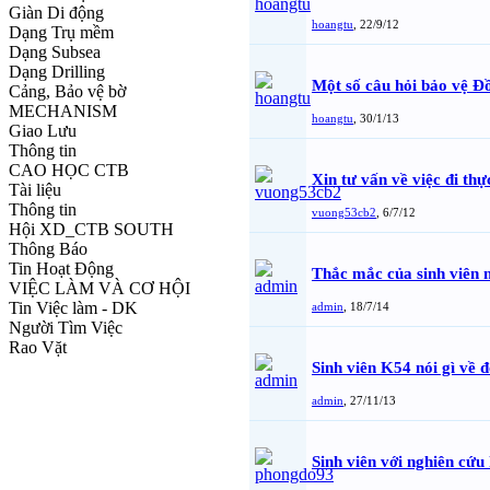
Giàn Di động
hoangtu
,
22/9/12
Dạng Trụ mềm
Dạng Subsea
Dạng Drilling
Một số câu hỏi bảo vệ 
Cảng, Bảo vệ bờ
MECHANISM
hoangtu
,
30/1/13
Giao Lưu
Thông tin
CAO HỌC CTB
Xin tư vấn về việc đi th
Tài liệu
Thông tin
vuong53cb2
,
6/7/12
Hội XD_CTB SOUTH
Thông Báo
Tin Hoạt Động
Thắc mắc của sinh viê
VIỆC LÀM VÀ CƠ HỘI
Tin Việc làm - DK
admin
,
18/7/14
Người Tìm Việc
Rao Vặt
Sinh viên K54 nói gì về đ
admin
,
27/11/13
Sinh viên với nghiên cứu