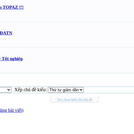
 án TOPAZ !!!
t ĐATN
ệ Tốt nghiệp
Xếp chủ đề kiểu:
Tùy chọn hiển thị chủ đề
ng bài viết)