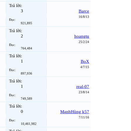
Trả lời:
3
Barce
16/8/13
Đọc:
921,895
Trả lời:
2
hoangtu
25/2/24
Đọc:
764,484
Trả lời:
1
BoX
4/7/15
Đọc:
897,936
Trả lời:
1
real-07
23/8/14
Đọc:
749,589
Trả lời:
0
MạnhHùng k57
7/11/16
Đọc:
10,461,982