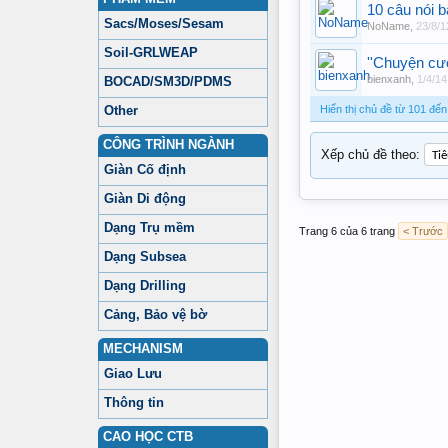
10 câu nói b
Sacs/Moses/Sesam
NoName
,
23/8/1
Soil-GRLWEAP
''Chuyện cư
bienxanh
,
1/4/14
BOCAD/SM3D/PDMS
Other
Hiển thị chủ đề từ 101 đế
CÔNG TRÌNH NGÀNH
Xếp chủ đề theo:
Giàn Cố định
Giàn Di động
Dạng Trụ mềm
Trang 6 của 6 trang
< Trước
Dạng Subsea
Dạng Drilling
Cảng, Bảo vệ bờ
MECHANISM
Giao Lưu
Thông tin
CAO HỌC CTB