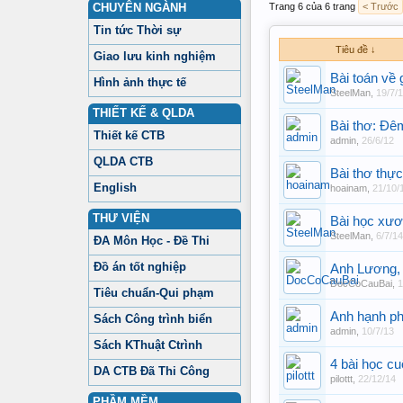
CHUYÊN NGÀNH
Trang 6 của 6 trang
< Trước
Tin tức Thời sự
Tiêu đề ↓
Giao lưu kinh nghiệm
Bài toán về g
Hình ảnh thực tế
SteelMan
,
19/7/
THIẾT KẾ & QLDA
Bài thơ: Đêm
Thiết kế CTB
admin
,
26/6/12
QLDA CTB
Bài thơ thực
English
hoainam
,
21/10/
THƯ VIỆN
Bài học xươ
SteelMan
,
6/7/14
ĐA Môn Học - Đề Thi
Đồ án tốt nghiệp
Anh Lương,
DocCoCauBai
,
1
Tiêu chuẩn-Qui phạm
Anh hạnh phú
Sách Công trình biển
admin
,
10/7/13
Sách KThuật Ctrình
4 bài học c
DA CTB Đã Thi Công
pilottt
,
22/12/14
PHẦM MỀM