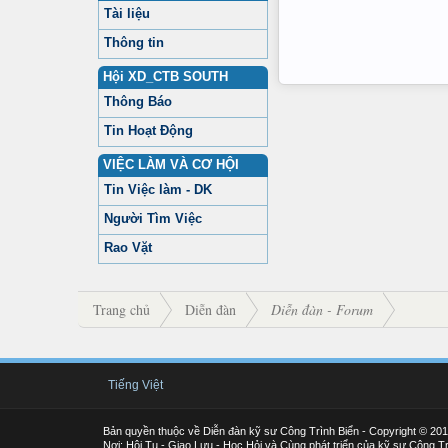
Tài liệu
Thông tin
Hội XD_CTB SOUTH
Thông Báo
Tin Hoạt Động
VIỆC LÀM VÀ CƠ HỘI
Tin Việc làm - DK
Người Tìm Việc
Rao Vặt
Trang chủ
Diễn đàn
Diễn đàn - Forum
Tiếng Việt
Bản quyền thuộc về Diễn đàn kỹ sư Công Trình Biển - Copyright © 20
Nơi: Hội Tụ - Giao Lưu - Học Hỏi và Cùng phát triển của kỹ sư Công Tr