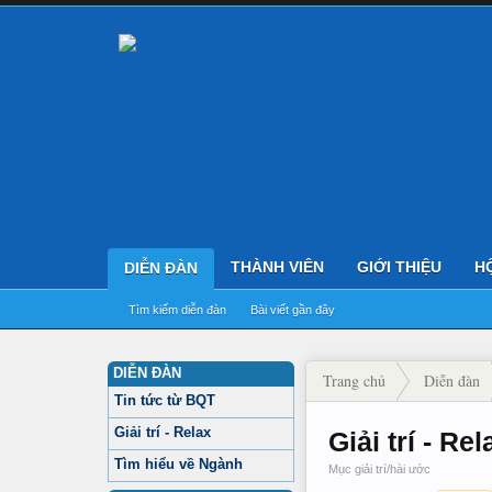
THÀNH VIÊN
GIỚI THIỆU
H
DIỄN ĐÀN
Tìm kiếm diễn đàn
Bài viết gần đây
DIỄN ĐÀN
Trang chủ
Diễn đàn
Tin tức từ BQT
Giải trí - Relax
Giải trí - Rel
Tìm hiểu về Ngành
Mục giải trí/hài ước